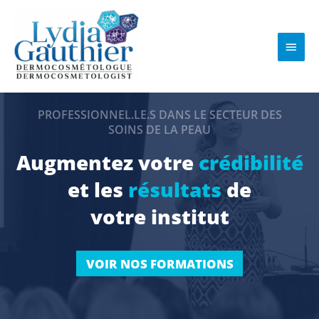
Aller
au
contenu
Men
princ
PROFESSIONNEL.LE.S DANS LE SECTEUR DES
SOINS DE LA PEAU
Augmentez votre
crédibilité
et les
résultats
de
votre institut
VOIR NOS FORMATIONS