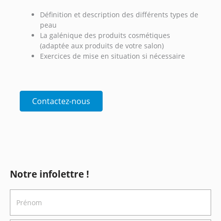
Définition et description des différents types de
peau
La galénique des produits cosmétiques
(adaptée aux produits de votre salon)
Exercices de mise en situation si nécessaire
Contactez-nous
Notre infolettre !
P
r
é
n