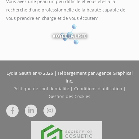
Vous avez une peau un peu difficile et vous êtes à la
r
recherche d'une professionnelle de la beauté capable de
c
vous prendre en charge et de vous écouter?
h
e
VOYEZ LA LISTE
r
:
Lydia Gauthier © 2026 | Hébergement par Agence Graphical
inc.
Politique de confidentialité
|
Conditions d'utilisation
|
Gestion des Cookies