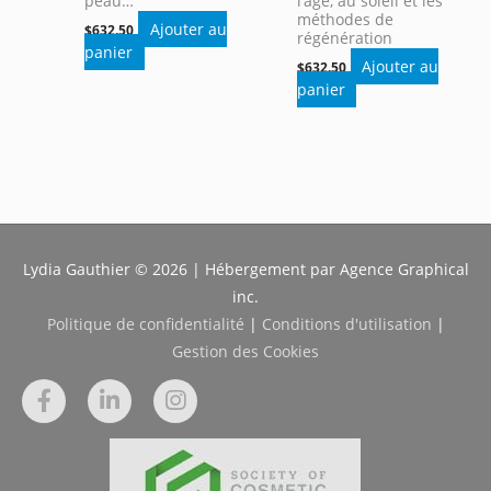
peau…
l’âge, au soleil et les
méthodes de
Ajouter au
$
632.50
régénération
panier
Ajouter au
$
632.50
panier
Lydia Gauthier © 2026 | Hébergement par Agence Graphical
inc.
Politique de confidentialité
|
Conditions d'utilisation
|
Gestion des Cookies