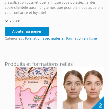
classification cosmétique, afin que vous puissiez garder
votre clientèle aussi longtemps que possible, nous appelons
cela confiance et loyauté!
$
1,250.00
quantité
Ajouter au panier
de
Catégories :
Formation avec matériel
,
Formation en ligne
Introduction
à
la
dermopharmacie
et
Produits et formations reliés
à
la
cosmétologie