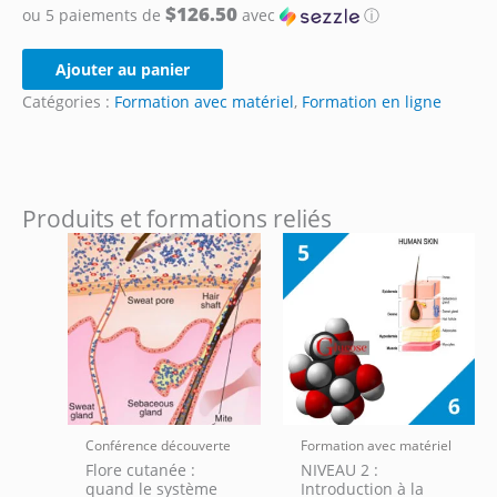
$126.50
ou 5 paiements de
avec
ⓘ
quantité
Ajouter au panier
de
Catégories :
Formation avec matériel
,
Formation en ligne
Module
2
:
Pathologies
de
Produits et formations reliés
peau
les
plus
communes
Conférence découverte
Formation avec matériel
Flore cutanée :
NIVEAU 2 :
quand le système
Introduction à la