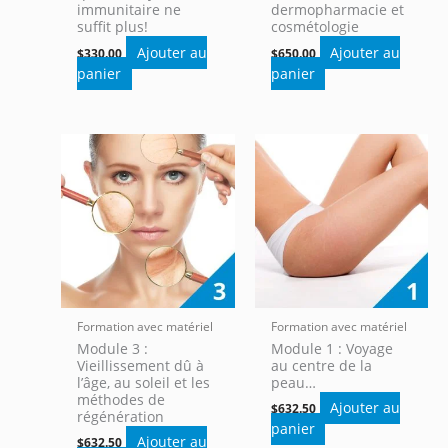
immunitaire ne
dermopharmacie et
suffit plus!
cosmétologie
Ajouter au
Ajouter au
$
330.00
$
650.00
panier
panier
Formation avec matériel
Formation avec matériel
Module 3 :
Module 1 : Voyage
Vieillissement dû à
au centre de la
l’âge, au soleil et les
peau…
méthodes de
Ajouter au
$
632.50
régénération
panier
Ajouter au
$
632.50