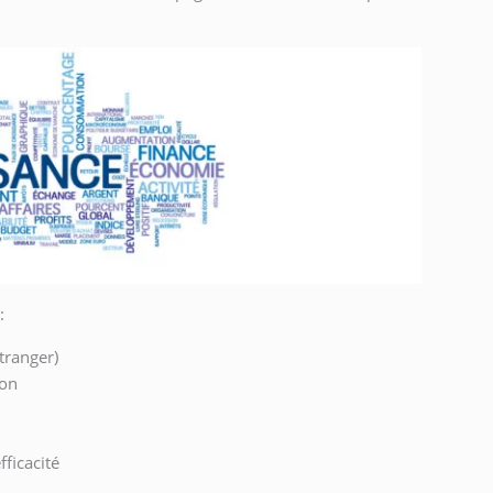
:
tranger)
ion
fficacité