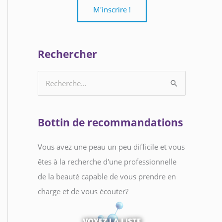
e
l
*
Rechercher
R
e
c
Bottin de recommandations
h
e
Vous avez une peau un peu difficile et vous
r
êtes à la recherche d'une professionnelle
c
de la beauté capable de vous prendre en
h
charge et de vous écouter?
e
r
VOYEZ LA LISTE